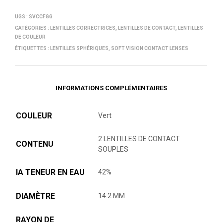
UGS :
SVCCFGG
CATÉGORIES :
LENTILLES CORRECTRICES
,
LENTILLES DE CONTACT
,
LENTILLES
DE COULEUR
ÉTIQUETTES :
LENTILLES SPHÉRIQUES
,
SOFT VISION CONTACT LENSES
INFORMATIONS COMPLÉMENTAIRES
COULEUR
Vert
2 LENTILLES DE CONTACT
CONTENU
SOUPLES
lA TENEUR EN EAU
42%
DIAMÈTRE
14.2 MM
RAYON DE