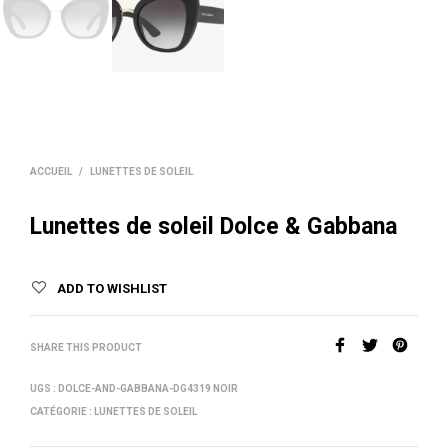
ACCUEIL
/
LUNETTES DE SOLEIL
Lunettes de soleil Dolce & Gabbana
ADD TO WISHLIST
SHARE THIS PRODUCT
UGS :
DOLCE-AND-GABBANA-DG4319 NOIR
CATÉGORIE :
LUNETTES DE SOLEIL